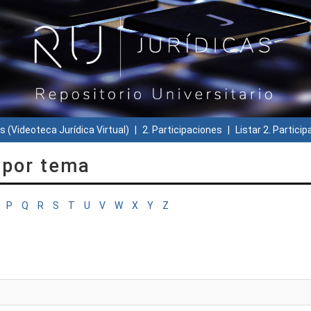
s (Videoteca Jurídica Virtual)
2. Participaciones
Listar 2. Partici
s por tema
P
Q
R
S
T
U
V
W
X
Y
Z