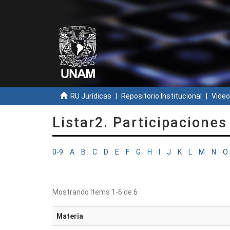
RU Jurídicas
Repositorio Institucional
Video
Listar2. Participacione
0-9
A
B
C
D
E
F
G
H
I
J
K
L
M
N
O
Mostrando ítems 1-6 de 6
Materia