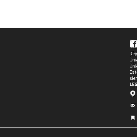
Rep
Uni
Uni
Est
sie
LEG