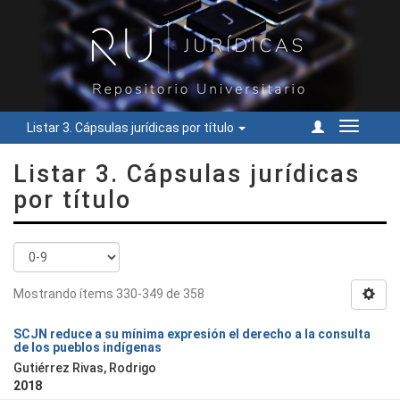
Listar 3. Cápsulas jurídicas por título
Cambiar
navegac
Listar 3. Cápsulas jurídicas
por título
Mostrando ítems 330-349 de 358
SCJN reduce a su mínima expresión el derecho a la consulta
de los pueblos indígenas
Gutiérrez Rivas, Rodrigo
2018