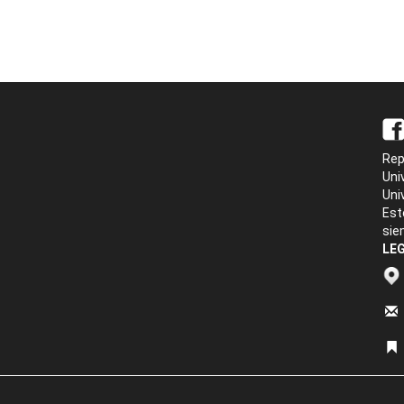
Rep
Uni
Uni
Est
sie
LEG