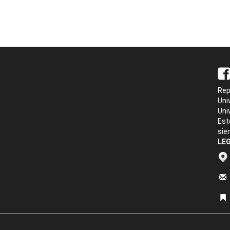
Rep
Uni
Uni
Est
sie
LEG