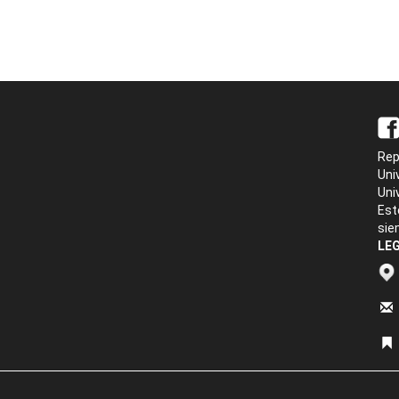
Rep
Uni
Uni
Est
sie
LEG