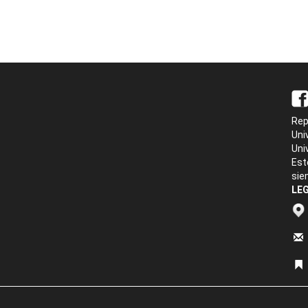
Rep
Uni
Uni
Est
sie
LEG