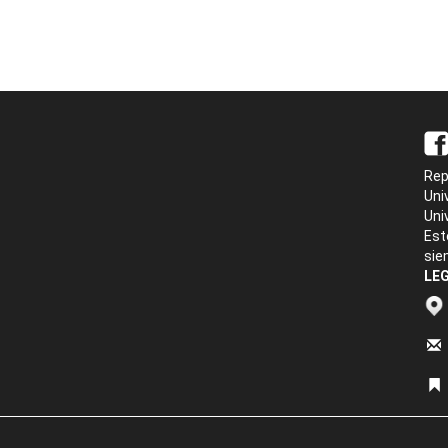
Rep
Uni
Uni
Est
sie
LEG