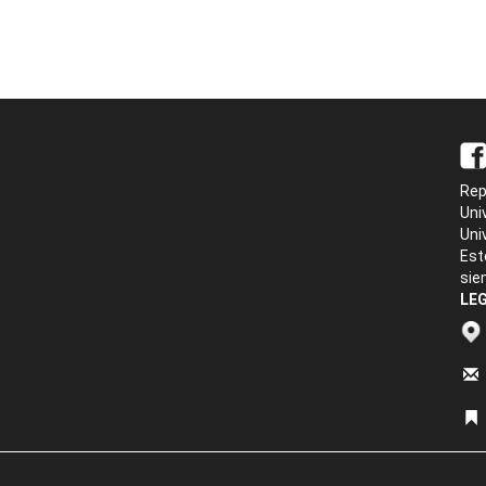
Rep
Uni
Uni
Est
sie
LEG