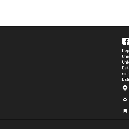
Rep
Uni
Uni
Est
sie
LEG