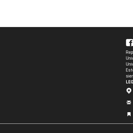
Rep
Uni
Uni
Est
sie
LEG