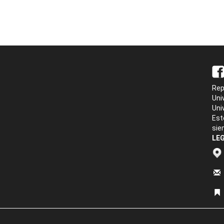
Rep
Uni
Uni
Est
sie
LEG