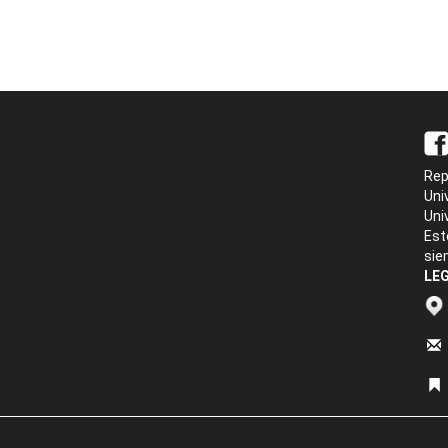
Rep
Uni
Uni
Est
sie
LEG