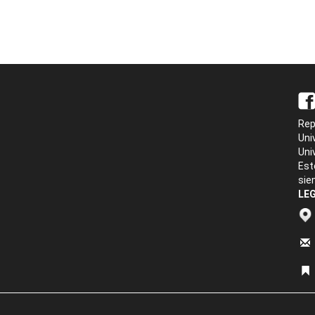
Rep
Uni
Uni
Est
sie
LEG