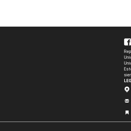
Rep
Uni
Uni
Est
sie
LEG