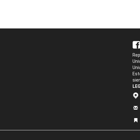
Rep
Uni
Uni
Est
sie
LEG