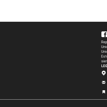
Rep
Uni
Uni
Est
sie
LEG