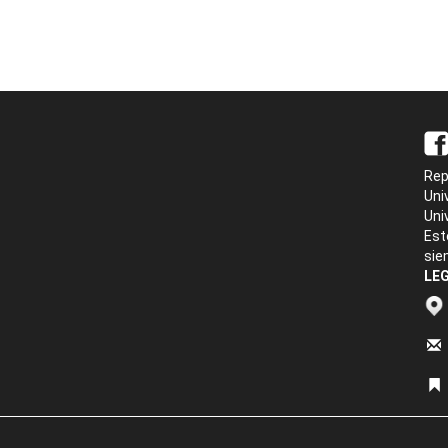
Rep
Uni
Uni
Est
sie
LEG