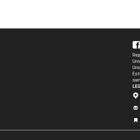
Rep
Uni
Uni
Est
sie
LEG