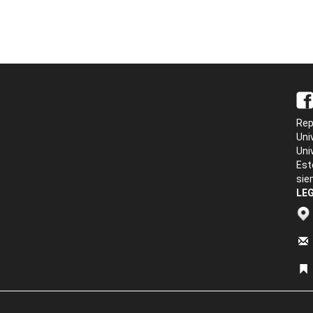
Rep
Uni
Uni
Est
sie
LEG