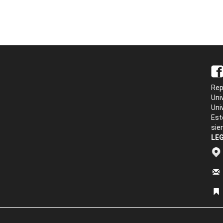
Rep
Uni
Uni
Est
sie
LEG