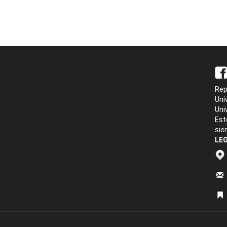
Rep
Uni
Uni
Est
sie
LEG