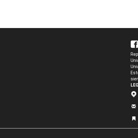
Rep
Uni
Uni
Est
sie
LEG