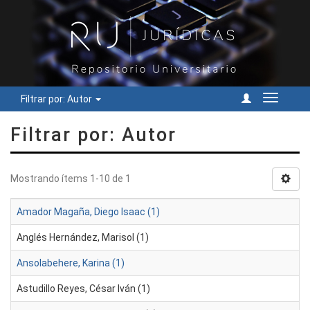
Filtrar por: Autor
Cambiar
navegac
Filtrar por: Autor
Mostrando ítems 1-10 de 1
Amador Magaña, Diego Isaac (1)
Anglés Hernández, Marisol (1)
Ansolabehere, Karina (1)
Astudillo Reyes, César Iván (1)