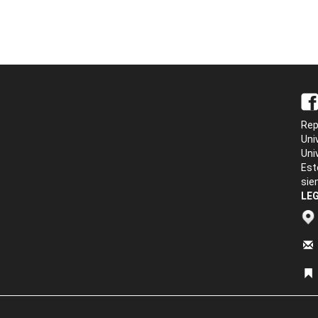
Rep
Uni
Uni
Est
sie
LEG