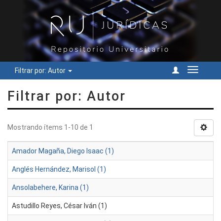
Filtrar por: Autor
Cambiar
navegac
Filtrar por: Autor
Mostrando ítems 1-10 de 1
Amador Magaña, Diego Isaac (1)
Anglés Hernández, Marisol (1)
Ansolabehere, Karina (1)
Astudillo Reyes, César Iván (1)