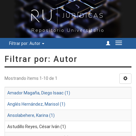
Filtrar por: Autor
Cambiar
navegac
Filtrar por: Autor
Mostrando ítems 1-10 de 1
Amador Magaña, Diego Isaac (1)
Anglés Hernández, Marisol (1)
Ansolabehere, Karina (1)
Astudillo Reyes, César Iván (1)