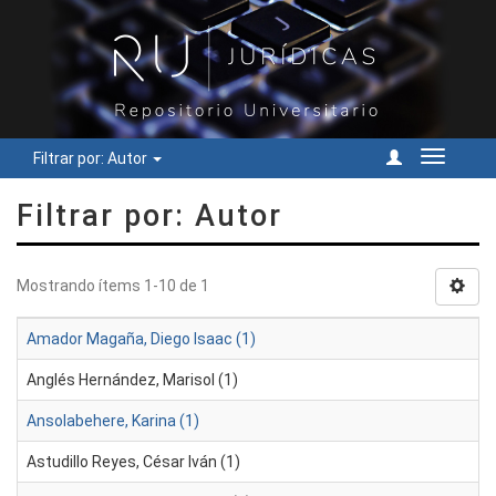
Filtrar por: Autor
Cambiar
navegac
Filtrar por: Autor
Mostrando ítems 1-10 de 1
Amador Magaña, Diego Isaac (1)
Anglés Hernández, Marisol (1)
Ansolabehere, Karina (1)
Astudillo Reyes, César Iván (1)