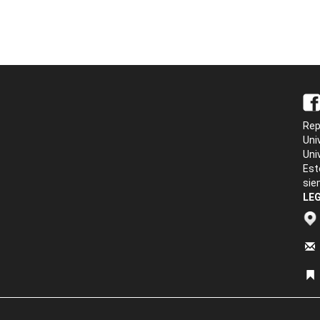
Rep
Uni
Uni
Est
sie
LEG