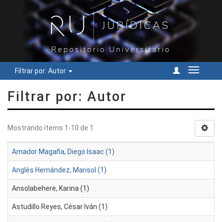
Filtrar por: Autor
Cambiar
navegac
Filtrar por: Autor
Mostrando ítems 1-10 de 1
Amador Magaña, Diego Isaac (1)
Anglés Hernández, Marisol (1)
Ansolabehere, Karina (1)
Astudillo Reyes, César Iván (1)