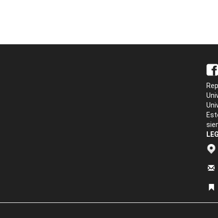
Rep
Uni
Uni
Est
sie
LEG