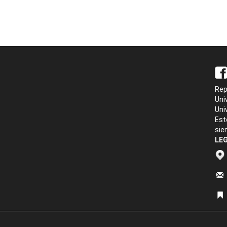
Rep
Uni
Uni
Est
sie
LEG