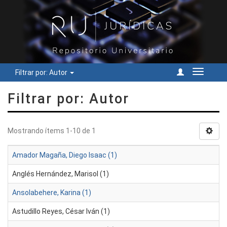
Filtrar por: Autor
Cambiar
navegac
Filtrar por: Autor
Mostrando ítems 1-10 de 1
Amador Magaña, Diego Isaac (1)
Anglés Hernández, Marisol (1)
Ansolabehere, Karina (1)
Astudillo Reyes, César Iván (1)