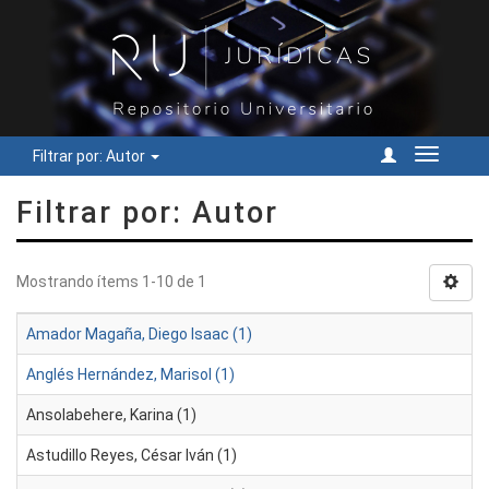
Filtrar por: Autor
Cambiar
navegac
Filtrar por: Autor
Mostrando ítems 1-10 de 1
Amador Magaña, Diego Isaac (1)
Anglés Hernández, Marisol (1)
Ansolabehere, Karina (1)
Astudillo Reyes, César Iván (1)