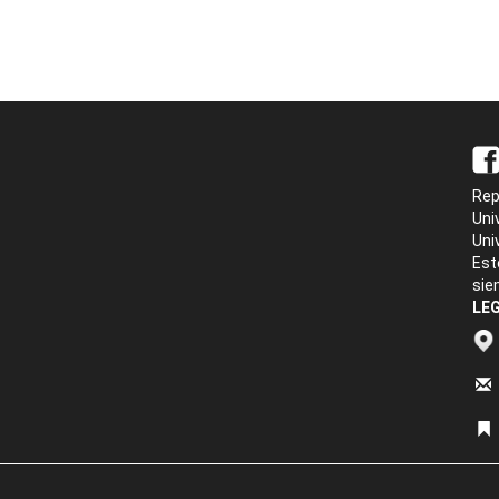
Rep
Uni
Uni
Est
sie
LEG