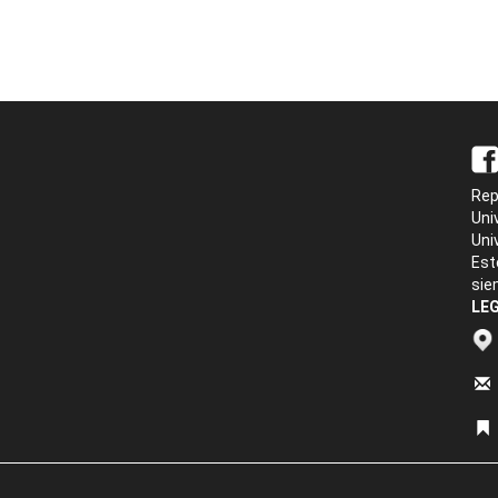
Rep
Uni
Uni
Est
sie
LEG