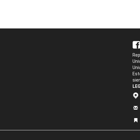
Rep
Uni
Uni
Est
sie
LEG