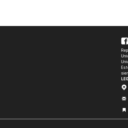
Rep
Uni
Uni
Est
sie
LEG