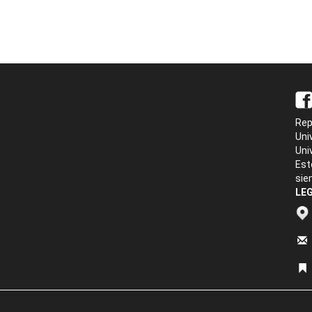
Rep
Uni
Uni
Est
sie
LEG