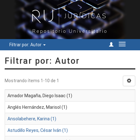
Filtrar por: Autor
Cambiar
navegac
Filtrar por: Autor
Mostrando ítems 1-10 de 1
Amador Magaña, Diego Isaac (1)
Anglés Hernández, Marisol (1)
Ansolabehere, Karina (1)
Astudillo Reyes, César Iván (1)