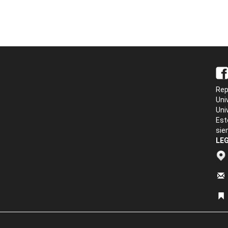
Rep
Uni
Uni
Est
sie
LEG