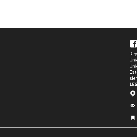
Rep
Uni
Uni
Est
sie
LEG