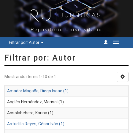
Filtrar por: Autor
Cambiar
navegac
Filtrar por: Autor
Mostrando ítems 1-10 de 1
Amador Magaña, Diego Isaac (1)
Anglés Hernández, Marisol (1)
Ansolabehere, Karina (1)
Astudillo Reyes, César Iván (1)