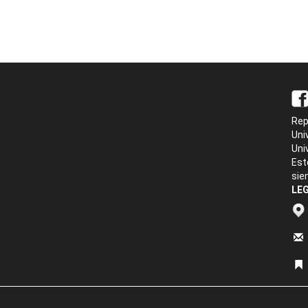
Rep
Uni
Uni
Est
sie
LEG