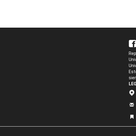
Rep
Uni
Uni
Est
sie
LEG