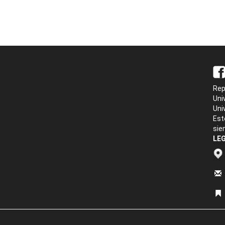
Rep
Uni
Uni
Est
sie
LEG