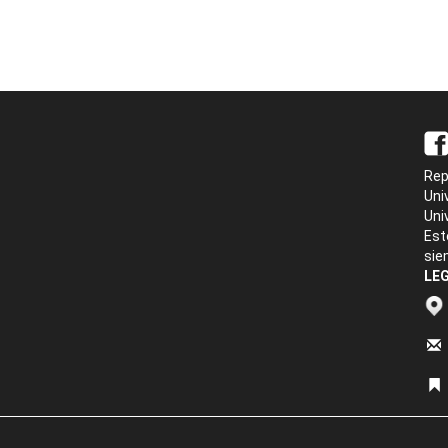
Rep
Uni
Uni
Est
sie
LEG