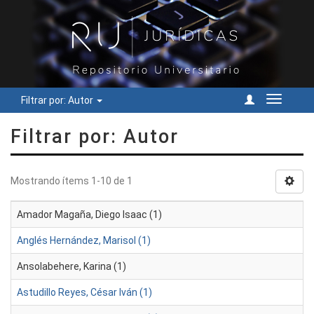
Filtrar por: Autor
Cambiar
navegac
Filtrar por: Autor
Mostrando ítems 1-10 de 1
Amador Magaña, Diego Isaac (1)
Anglés Hernández, Marisol (1)
Ansolabehere, Karina (1)
Astudillo Reyes, César Iván (1)