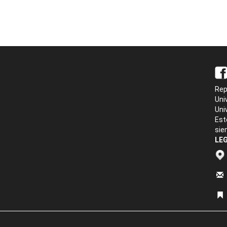
Rep
Uni
Uni
Est
sie
LEG