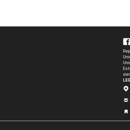
Rep
Uni
Uni
Est
sie
LEG