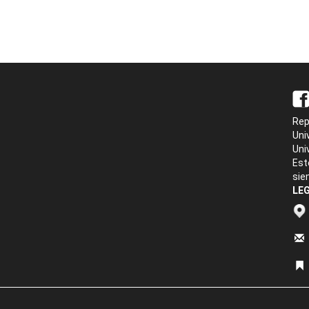
Rep
Uni
Uni
Est
sie
LEG